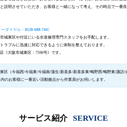
んと説明させていただき、お客様と一緒になって考え、その時点で一番
リーダイヤル：
0120-688-744
》
阪市城東区や付近にいる水道修理専門スタッフをお手配します。
りトラブルに迅速に対応できるように体制を整えております。
店《大阪市城東区：7590号》です。
（今福西/今福東/今福南/蒲生/新喜多/新喜多東/鴫野西/鴫野東/諏訪/成育
之宮）内のお客様に一番近い活動拠点から作業員がお伺いします。
サービス紹介
SERVICE