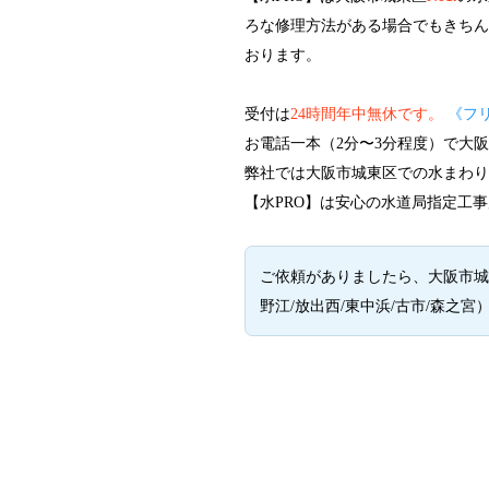
ろな修理方法がある場合でもきち
おります。
受付は
24時間年中無休です。
《フ
お電話一本（2分〜3分程度）で大
弊社では大阪市城東区での水まわ
【水PRO】は安心の水道局指定工事
ご依頼がありましたら、大阪市城東区
野江/放出西/東中浜/古市/森