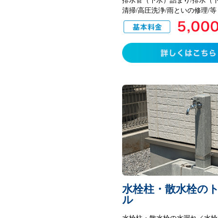
清掃/高圧洗浄/雨といの修理/等
水栓柱・散水栓の
ル
水栓柱・散水栓の水漏れ／水栓