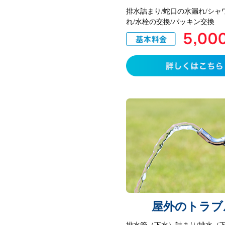
排水詰まり/蛇口の水漏れ/シャ
れ/水栓の交換/パッキン交換
屋外のトラブ
排水管（下水）詰まり/排水（