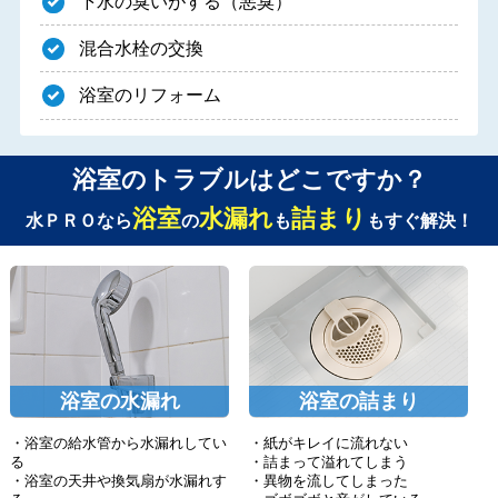
下水の臭いがする（悪臭）
混合水栓の交換
浴室のリフォーム
浴室のトラブルはどこですか？
浴室
水漏れ
詰まり
水ＰＲＯなら
の
も
もすぐ解決！
浴室の水漏れ
浴室の詰まり
・浴室の給水管から水漏れしてい
・紙がキレイに流れない
る
・詰まって溢れてしまう
・浴室の天井や換気扇が水漏れす
・異物を流してしまった