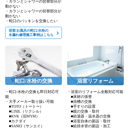
・カランとシャワーの切替部分が
動かない
・カランとシャワーの切替部分が
動かない
・蛇口のパッキンを交換したい
浴室/お風呂の蛇口/水栓の
水漏れ修理施工事例はこちら
蛇口/水栓の交換
浴室リフォーム
・蛇口/水栓の交換も即日対応可
・浴室のリフォーム全般対応可能
能
■床材の張替
・大手メーカー取り扱い可能
■浴槽の交換
■TOTO（トートー）
■手すりの設置
■LIXIL（リクシル）
■鏡の交換・取付
■KVK（旧MYM）
■給湯器・温水器の交換
■カクダイ
■浴室自体の新設・取付
■SANEI（サンエイ）
■給排水管の新設・加工