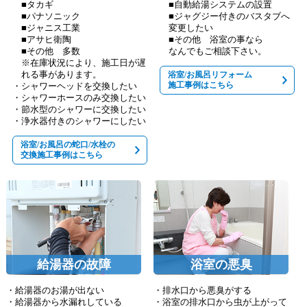
■タカギ
■自動給湯システムの設置
■パナソニック
■ジャグジー付きのバスタブへ
■ジャニス工業
変更したい
■アサヒ衛陶
■その他 浴室の事なら
■その他 多数
なんでもご相談下さい。
※在庫状況により、施工日が遅
れる事があります。
浴室/お風呂リフォーム
施工事例はこちら
・シャワーヘッドを交換したい
・シャワーホースのみ交換したい
・節水型のシャワーに交換したい
・浄水器付きのシャワーにしたい
浴室/お風呂の蛇口/水栓の
交換施工事例はこちら
給湯器の故障
浴室の悪臭
・給湯器のお湯が出ない
・排水口から悪臭がする
・給湯器から水漏れしている
・浴室の排水口から虫が上がって