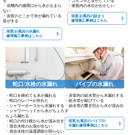
る
・ゴボゴボと音がしている
・浴槽内の循環口から水が止まら
・便器内の水位がおかしい
ない
・浴室のどこかで水が漏れている
浴室/お風呂の詰まり
修理施工事例はこちら
音がする
浴室/お風呂の水漏れ
修理施工事例はこちら
蛇口/水栓の水漏れ
パイプの水漏れ
・蛇口を締めても水が漏れる
・浴室内の給水管から水漏れする
・蛇口のレバーが折れた
・給水管が錆びている
・シャワーホースから水漏れする
・給水管の繋ぎ目から水が浸み出
・シャワーヘッドから水がちょろ
す
ちょろ漏れる
・蛇口の付け根から水が浸み出す
浴室/お風呂のパイプの
水漏れ修理事例はこちら
・混合水栓のお湯が出ない
・混合水栓の温度調節が回らない